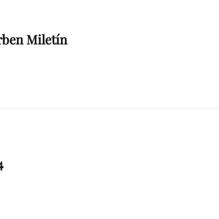
rben Miletín
4