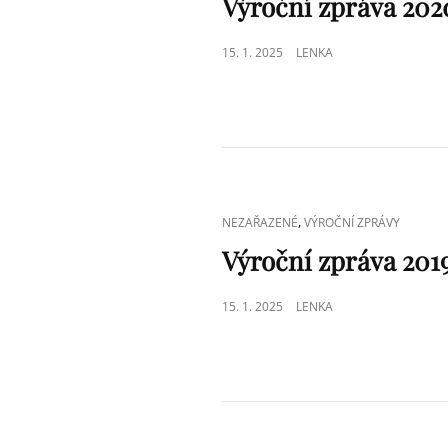
Výroční zpráva 202
POSTED
15. 1. 2025
LENKA
ON
CAT
,
NEZAŘAZENÉ
VÝROČNÍ ZPRÁVY
LINKS
Výroční zpráva 201
POSTED
15. 1. 2025
LENKA
ON