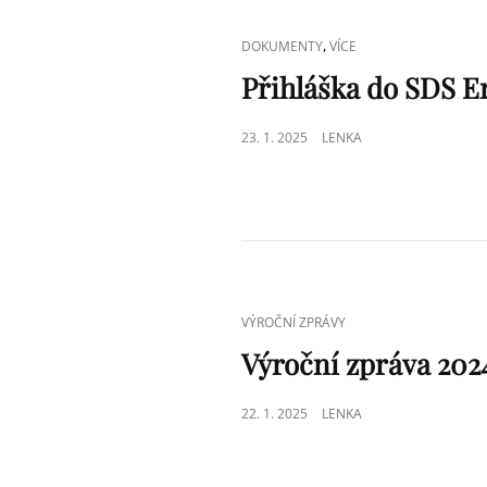
CAT
,
DOKUMENTY
VÍCE
LINKS
Přihláška do SDS E
POSTED
23. 1. 2025
LENKA
ON
CAT
VÝROČNÍ ZPRÁVY
LINKS
Výroční zpráva 202
POSTED
22. 1. 2025
LENKA
ON