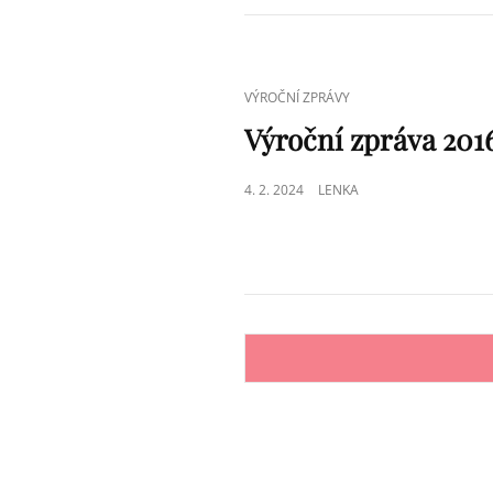
CAT
VÝROČNÍ ZPRÁVY
LINKS
Výroční zpráva 201
POSTED
4. 2. 2024
LENKA
ON
Navigace
pro
příspěvky