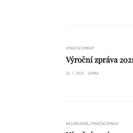
ON
CAT
VÝROČNÍ ZPRÁVY
LINKS
Výroční zpráva 202
POSTED
22. 1. 2025
LENKA
ON
CAT
,
NEZAŘAZENÉ
VÝROČNÍ ZPRÁVY
LINKS