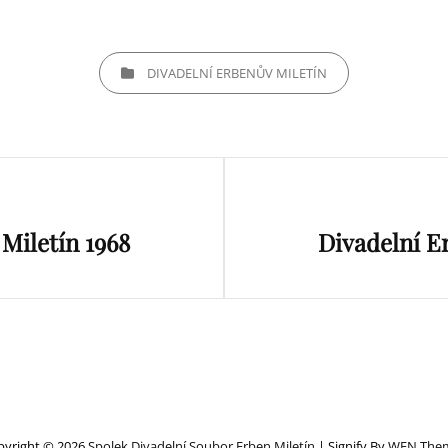
CATEGORIES
DIVADELNÍ ERBENŮV MILETÍN
Next
Miletín 1968
Divadelní E
Post
pyright © 2026
Spolek Divadelní Soubor Erben Miletín
|
Signify By
WEN The