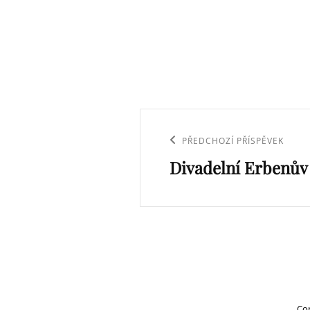
Navigace
pro
Previous
PŘEDCHOZÍ PŘÍSPĚVEK
příspěvek
Divadelní Erbenův 
Post
Co