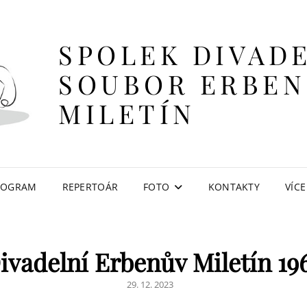
SPOLEK DIVAD
SOUBOR ERBEN
MILETÍN
ROGRAM
REPERTOÁR
FOTO
KONTAKTY
VÍCE
ivadelní Erbenův Miletín 19
POSTED
29. 12. 2023
ON