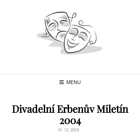
MENU
Divadelní Erbenův Miletín
2004
POSTED
31. 12. 2023
ON