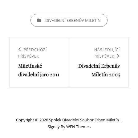
CATEGORIES
DIVADELNÍ ERBENŮV MILETÍN
Navigace
pro
Previous
PŘEDCHOZÍ
Next
NÁSLEDUJÍCÍ
PŘÍSPĚVEK
PŘÍSPĚVEK
příspěvek
Post
Post
Miletínské
Divadelní Erbenův
divadelní jaro 2011
Miletín 2005
Copyright © 2026
Spolek Divadelní Soubor Erben Miletín
|
Signify By
WEN Themes