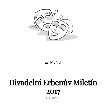
MENU
Divadelní Erbenův Miletín
2017
POSTED
7. 2. 2024
ON