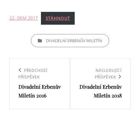
22. DEM 2017
STÁHNOUT
CATEGORIES
DIVADELNÍ ERBENŮV MILETÍN
Navigace
pro
Previous
PŘEDCHOZÍ
Next
NÁSLEDUJÍCÍ
PŘÍSPĚVEK
PŘÍSPĚVEK
příspěvek
Post
Post
Divadelní Erbenův
Divadelní Erbenův
Miletín 2016
Miletín 2018