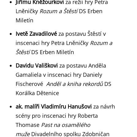
Jiřímu Kněžourkovi
za režii hry Petra
Lněničky
Rozum a Štěstí
DS Erben
Miletín
Ivetě Zavadilové
za postavu Štěstí v
inscenaci hry Petra Lněničky
Rozum a
Štěstí
DS Erben Miletín
Davidu Vališkovi
za postavu Anděla
Gamaliela v inscenaci hry Daniely
Fischerové
Anděl a kniha rekordů
DS
Korálka Dětenice
ak. malíři Vladimíru Hanušovi
za návrh
scény pro inscenaci hry Roberta
Thomase
Past na osamělého
muže
Divadelního spolku Zdobničan