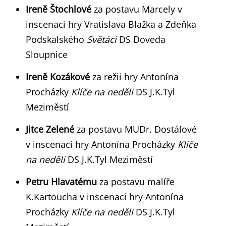
Ireně Štochlové
za postavu Marcely v
inscenaci hry Vratislava Blažka a Zdeňka
Podskalského
Světáci
DS Doveda
Sloupnice
Ireně Kozákové
za režii hry Antonína
Procházky
Klíče na neděli
DS J.K.Tyl
Meziměstí
Jitce Zelené
za postavu MUDr. Dostálové
v inscenaci hry Antonína Procházky
Klíče
na neděli
DS J.K.Tyl Meziměstí
Petru Hlavatému
za postavu malíře
K.Kartoucha v inscenaci hry Antonína
Procházky
Klíče na neděli
DS J.K.Tyl