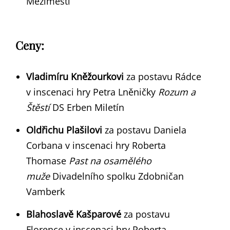
Meziměstí
Ceny:
Vladimíru Kněžourkovi
za postavu Rádce
v inscenaci hry Petra Lněničky
Rozum a
Štěstí
DS Erben Miletín
Oldřichu Plašilovi
za postavu Daniela
Corbana v inscenaci hry Roberta
Thomase
Past na osamělého
muže
Divadelního spolku Zdobničan
Vamberk
Blahoslavě Kašparové
za postavu
Florence v inscenaci hry Roberta