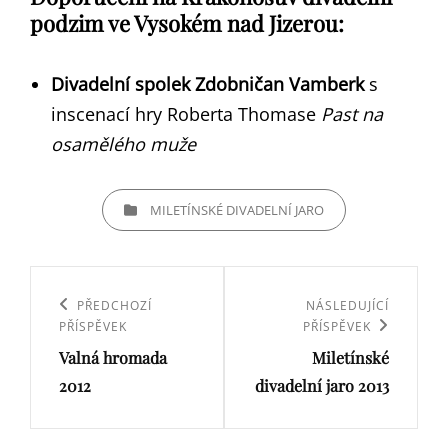
podzim ve Vysokém nad Jizerou:
Divadelní spolek Zdobničan Vamberk
s
inscenací hry Roberta Thomase
Past na
osamělého muže
CATEGORIES
MILETÍNSKÉ DIVADELNÍ JARO
Navigace
pro
Previous
PŘEDCHOZÍ
Next
NÁSLEDUJÍCÍ
PŘÍSPĚVEK
PŘÍSPĚVEK
příspěvek
Post
Post
Valná hromada
Miletínské
2012
divadelní jaro 2013