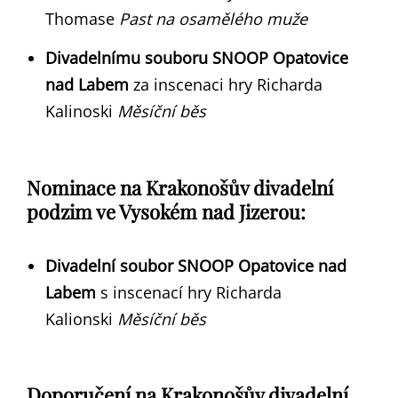
Thomase
Past na osamělého muže
Divadelnímu souboru SNOOP Opatovice
nad Labem
za inscenaci hry Richarda
Kalinoski
Měsíční běs
Nominace na Krakonošův divadelní
podzim ve Vysokém nad Jizerou:
Divadelní soubor SNOOP Opatovice nad
Labem
s inscenací hry Richarda
Kalionski
Měsíční běs
Doporučení na Krakonošův divadelní