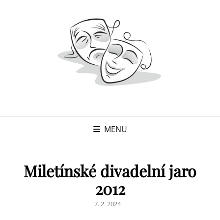
MENU
Miletínské divadelní jaro
2012
POSTED
7. 2. 2024
ON