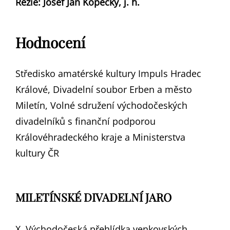
Režie: Josef Jan Kopecký, j. h.
Hodnocení
Středisko amatérské kultury Impuls Hradec
Králové, Divadelní soubor Erben a město
Miletín, Volné sdružení východočeských
divadelníků s finanční podporou
Královéhradeckého kraje a Ministerstva
kultury ČR
MILETÍNSKÉ DIVADELNÍ JARO
X. Východočeská přehlídka venkovských