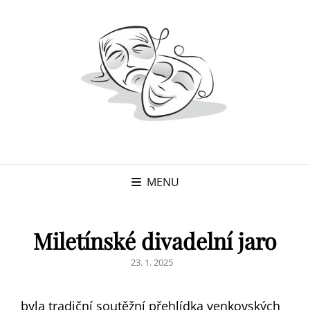
MENU
Miletínské divadelní jaro
POSTED
23. 1. 2025
ON
byla tradiční soutěžní přehlídka venkovských