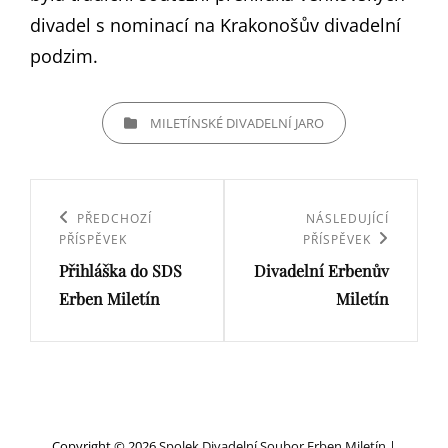
divadel s nominací na Krakonošův divadelní
podzim.
CATEGORIES
MILETÍNSKÉ DIVADELNÍ JARO
Navigace
pro
Previous
PŘEDCHOZÍ
Next
NÁSLEDUJÍCÍ
PŘÍSPĚVEK
PŘÍSPĚVEK
příspěvek
Post
Post
Přihláška do SDS
Divadelní Erbenův
Erben Miletín
Miletín
Copyright © 2026
Spolek Divadelní Soubor Erben Miletín
|